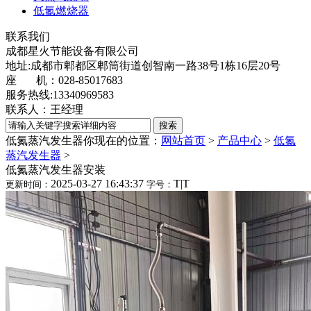
低氮燃烧器
联系我们
成都星火节能设备有限公司
地址:成都市郫都区郫筒街道创智南一路38号1栋16层20号
座 机：028-85017683
服务热线:13340969583
联系人：王经理
低氮蒸汽发生器
你现在的位置：
网站首页
>
产品中心
>
低氮
蒸汽发生器
>
低氮蒸汽发生器安装
2025-03-27 16:43:37
T
|
T
更新时间：
字号：